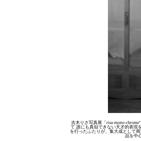
吉木りさ写真展「
risa-mono-chrome
⁺
て
誰にも真似できない天才的表現
を行ったふたりが、集大成として商
品を中