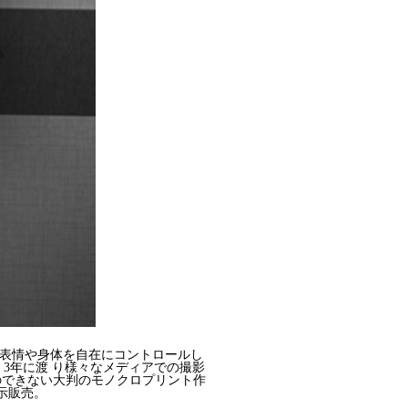
表情や身体を自在にコントロールし
。
3
年に渡
り様々なメディアでの撮影
のできない大判のモノクロプリント作
示販売。