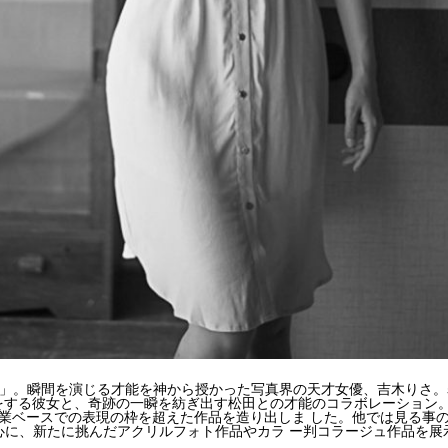
」。瞬間を演じる才能を神から授かった写真界の天才女優、吉木りさ。
をする彼女と、奇跡の一瞬を紡ぎ出す松田との才能のコラボレーション
業ベースでの表現の枠を超えた作品を造り出しま
した。他では見る事
心に、新たに挑んだアクリルフォト作品やカラ
ー判コラージュ作品を展