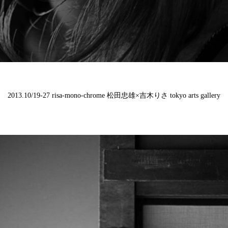
2013.10/19-27 risa-mono-chrome
松田忠雄
×
吉木りさ
tokyo arts gallery