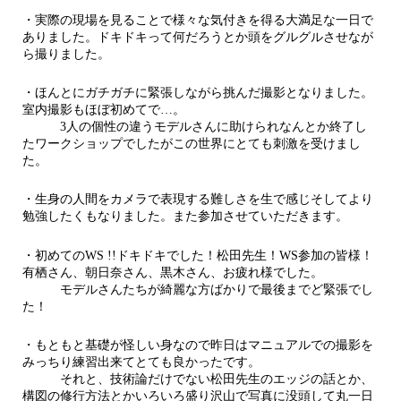
・実際の現場を見ることで様々な気付きを得る大満足な一日で
ありました。ドキドキって何だろうとか頭をグルグルさせなが
ら撮りました。
・ほんとにガチガチに緊張しながら挑んだ撮影となりました。
室内撮影もほぼ初めてで…。
3人の個性の違うモデルさんに助けられなんとか終了し
たワークショップでしたがこの世界にとても刺激を受けまし
た。
・生身の人間をカメラで表現する難しさを生で感じそしてより
勉強したくもなりました。また参加させていただきます。
・初めてのWS !!ドキドキでした！松田先生！WS参加の皆様！
有栖さん、朝日奈さん、黒木さん、お疲れ様でした。
モデルさんたちが綺麗な方ばかりで最後までど緊張でし
た！
・もともと基礎が怪しい身なので昨日はマニュアルでの撮影を
みっちり練習出来てとても良かったです。
それと、技術論だけでない松田先生のエッジの話とか、
構図の修行方法とかいろいろ盛り沢山で写真に没頭して丸一日