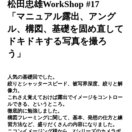
松田忠雄WorkShop #17
「マニュアル露出、アング
ル、構図、基礎を固め直して
ドキドキする写真を撮ろ
う」
人気の基礎回でした。
絞りとシャッタースピード、被写界深度、絞りと解
像力。
これさえ覚えておけば露出でイメージをコントロー
ルできる、というところ。
徹底的に勉強しました。
構図フレーミングに関して、基本、発想の仕方と練
習方法など、盛りだくさんの内容になりました。
ニコンイメージング様から、Zシリーズのカメラボ